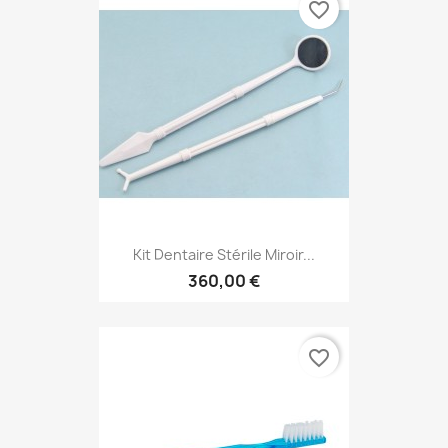
favorite_border
Kit Dentaire Stérile Miroir...
360,00 €
favorite_border