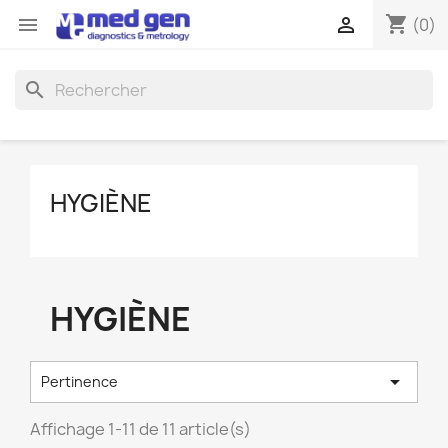
shopping_cart


(0)
search
HYGIÈNE
HYGIÈNE

Pertinence
Affichage 1-11 de 11 article(s)