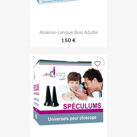
Abaisse-Langue Bois Adulte
1,50 €
favorite_border