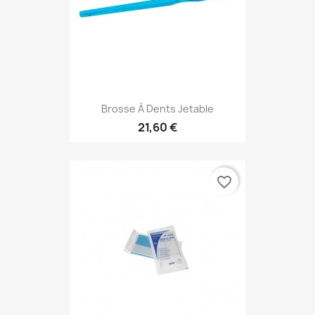
Brosse À Dents Jetable
21,60 €
favorite_border