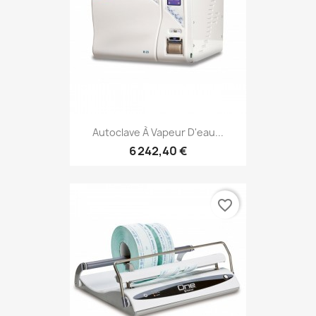
Autoclave À Vapeur D'eau...
6 242,40 €
favorite_border