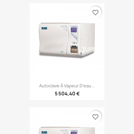
favorite_border
Autoclave À Vapeur D'eau...
5 504,40 €
favorite_border