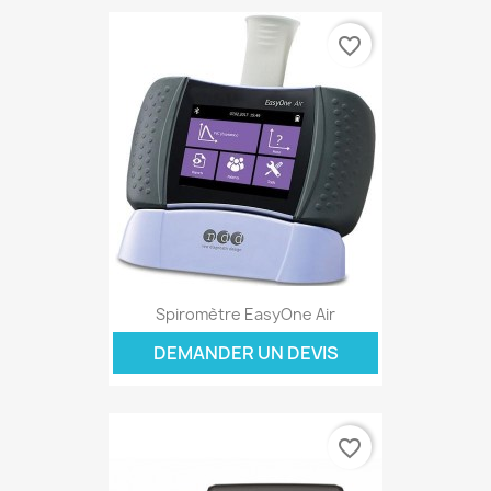
favorite_border
Spiromètre EasyOne Air
DEMANDER UN DEVIS
favorite_border