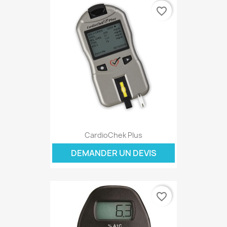
favorite_border
CardioChek Plus
DEMANDER UN DEVIS
favorite_border